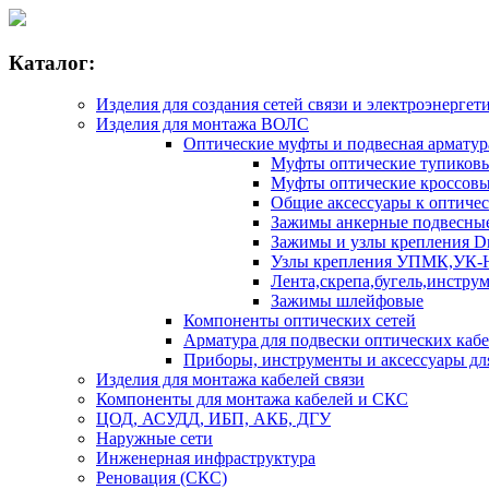
Каталог:
Изделия для создания сетей связи и электроэнергет
Изделия для монтажа ВОЛС
Оптические муфты и подвесная армату
Муфты оптические тупико
Муфты оптические кроссо
Общие аксессуары к оптиче
Зажимы анкерные подвесны
Зажимы и узлы крепления D
Узлы крепления УПМК,УК-
Лента,скрепа,бугель,инстру
Зажимы шлейфовые
Компоненты оптических сетей
Арматура для подвески оптических каб
Приборы, инструменты и аксессуары д
Изделия для монтажа кабелей связи
Компоненты для монтажа кабелей и СКС
ЦОД, АСУДД, ИБП, АКБ, ДГУ
Наружные сети
Инженерная инфраструктура
Реновация (СКС)