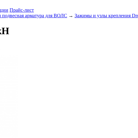
ции
Прайс-лист
 подвесная арматура для ВОЛС
→
Зажимы и узлы крепления D
кН