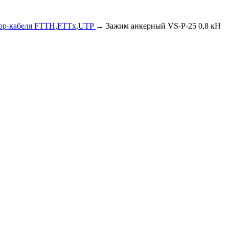
rop-кабеля FTTH,FTTx,UTP
→ Зажим анкерный VS-P-25 0,8 кН