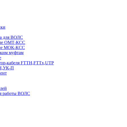
ики
ра для ВОЛС
вые ОМТ-КСС
вые МОК-КСС
ским муфтам
е
rop-кабеля FTTH,FTTx,UTP
Н,УК-П
мент
елей
ля работы ВОЛС