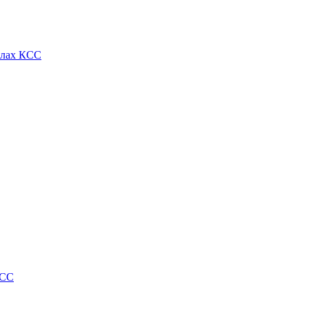
алах КСС
КСС