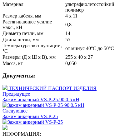
Материал
ультрафиолетостойкий
полимер
Размер кабеля, мм
4 х 11
Растягивающее усилие
0,8
макс., кН
Диаметр петли, мм
14
Длина петли, мм
55
Температура эксплуатации,
от минус 40°C до 50°C
°С
Размеры (Д х Ш х В), мм
255 х 40 х 27
Масса, кг
0,050
Документы:
ТЕХНИЧЕСКИЙ ПАСПОРТ ИЗДЕЛИЯ
Предыдущее
Зажим анкерный VS-P-25-90 0.5 кН
Следующее
Зажим анкерный VS-P-25
ИНФОРМАЦИЯ: