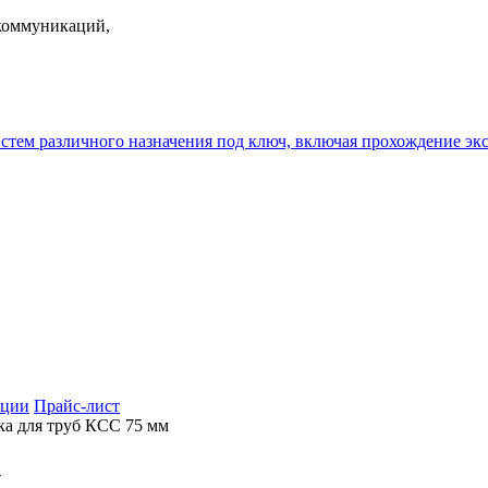
екоммуникаций,
истем различного назначения под ключ, включая прохождение
ции
Прайс-лист
а для труб КСС 75 мм
м