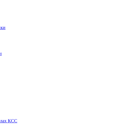
ики
и
алах КСС