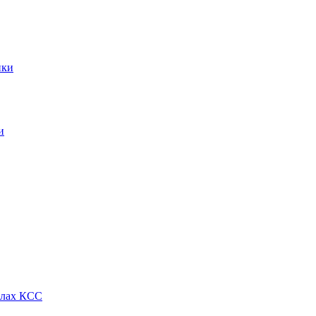
ики
и
алах КСС