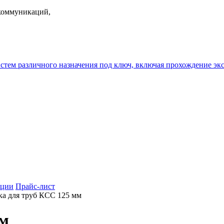
екоммуникаций,
истем различного назначения под ключ, включая прохождение
ции
Прайс-лист
а для труб КСС 125 мм
мм