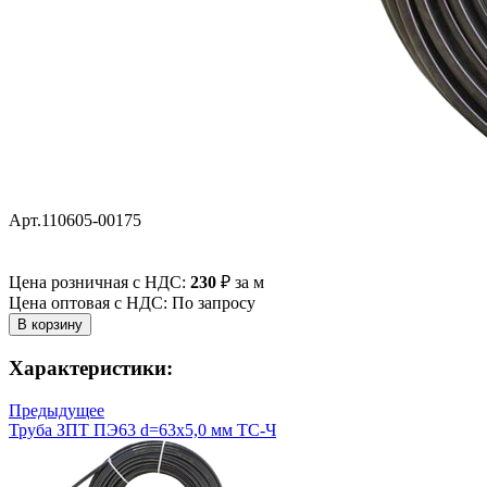
Арт.110605-00175
Цена розничная с НДС:
230
₽
за м
Цена оптовая с НДС: По запросу
Характеристики:
Предыдущее
Труба ЗПТ ПЭ63 d=63х5,0 мм ТС-Ч