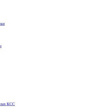
ики
и
алах КСС