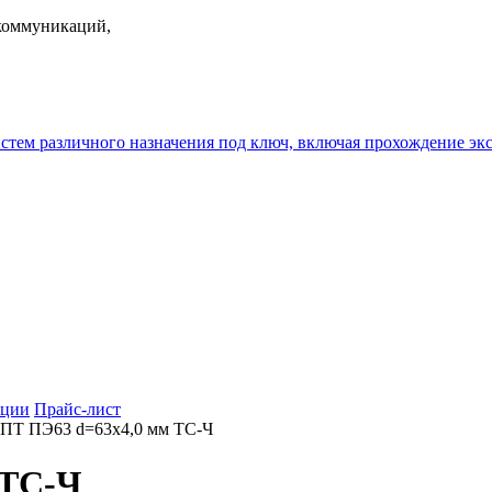
екоммуникаций,
истем различного назначения под ключ, включая прохождение
ции
Прайс-лист
ПТ ПЭ63 d=63х4,0 мм ТС-Ч
 ТС-Ч