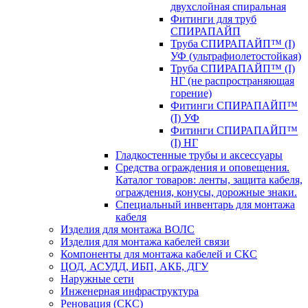
двухслойная спиральная
Фитинги для труб
СПИРАПАЙП
Труба СПИРАПАЙП™ (I)
УФ (ультрафиолетостойкая)
Труба СПИРАПАЙП™ (I)
НГ (не распространяющая
горение)
Фитинги СПИРАПАЙП™
(I) УФ
Фитинги СПИРАПАЙП™
(I) НГ
Гладкостенные трубы и аксессуары
Средства ограждения и оповещения.
Каталог товаров: ленты, защита кабеля,
ограждения, конусы, дорожные знаки.
Специальный инвентарь для монтажа
кабеля
Изделия для монтажа ВОЛС
Изделия для монтажа кабелей связи
Компоненты для монтажа кабелей и СКС
ЦОД, АСУДД, ИБП, АКБ, ДГУ
Наружные сети
Инженерная инфраструктура
Реновация (СКС)