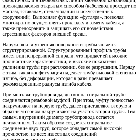
слаботочных и низковольтных линий кабельной канализации,
прокладываемых
открытым способом (кабелевод проходит по
мостам, эстакадам, стенам зданий и искусственных
сооружений)
. Выполняет функцию «футляра», позволяя
многократно осуществлять прокладку и замену кабеля, а
также предохранять и защищать его от воздействия
агрессивных факторов внешней среды.
Наружная и внутренняя поверхности трубы является
структурированной. Структурированный профиль трубы
имеет вид непрерывной спирали, что придает ей высокие
прочностные характеристики, и высокие показатели
удлинения трубы при растяжении, без ее разрушения. Наряду
с этим, такая конфигурация наделяет трубу высокой степенью
изгиба, без деформации, которая в разы превышает
рекомендованные радиусы изгиба кабеля.
При монтаже трубопровода, два конца спиральной трубы
соединяются резьбовой муфтой. При этом, муфту полностью
накручивают на первую трубу, далее приставляют вторую и
обратным сгоном накручивают на участок второй трубы. Тем
самым, внутренний диаметр трубопровода остается
неизменным. Таким образом создается спиральное
соединение двух труб, которое обладает самой высокой
прочностью, из всех известных соединений
структурированных труб.