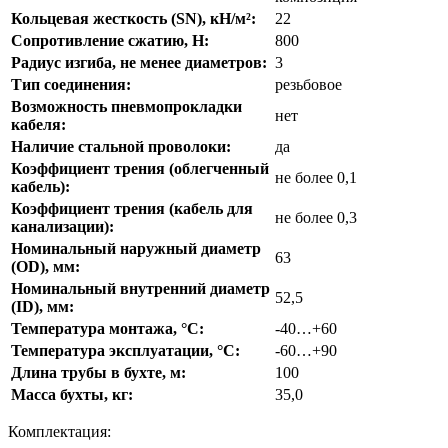
Кольцевая жесткость (SN), кH/м²:
22
Сопротивление сжатию, H:
800
Радиус изгиба, не менее диаметров:
3
Тип соединения:
резьбовое
Возможность пневмопрокладки
нет
кабеля:
Наличие стальной проволоки:
да
Коэффициент трения (облегченный
не более 0,1
кабель):
Коэффициент трения (кабель для
не более 0,3
канализации):
Номинальный наружный диаметр
63
(OD), мм:
Номинальный внутренний диаметр
52,5
(ID), мм:
Температура монтажа, °C:
-40…+60
Температура эксплуатации, °C:
-60…+90
Длина трубы в бухте, м:
100
Масса бухты, кг:
35,0
Комплектация: