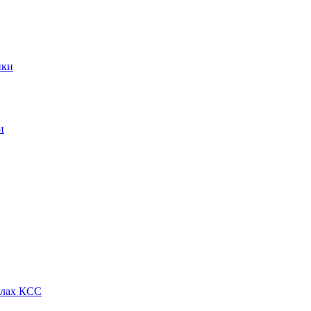
ики
и
алах КСС