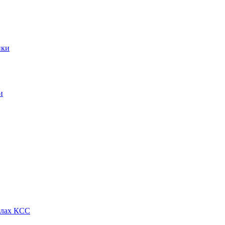
ики
и
алах КСС