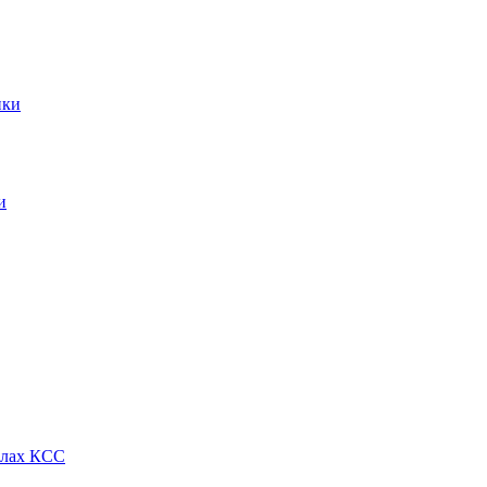
ики
и
алах КСС