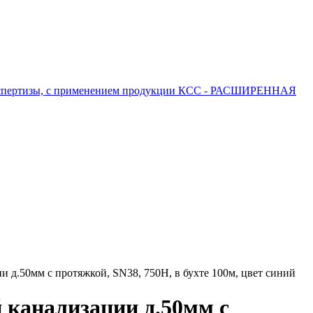
 экспертизы, с применением продукции КСС - РАСШИРЕННАЯ
 д.50мм с протяжкой, SN38, 750Н, в бухте 100м, цвет синий
 канализации д.50мм с