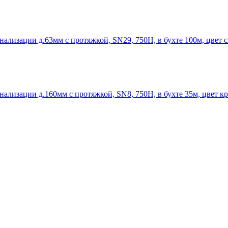
ализации д.63мм с протяжкой, SN29, 750Н, в бухте 100м, цвет 
ализации д.160мм с протяжкой, SN8, 750Н, в бухте 35м, цвет к