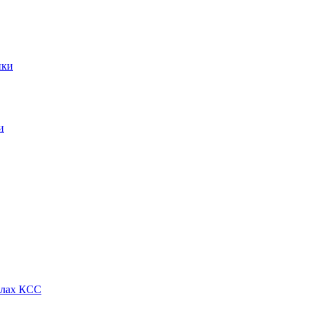
ики
и
алах КСС