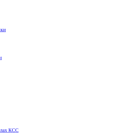
ики
и
алах КСС