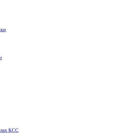
ики
и
алах КСС