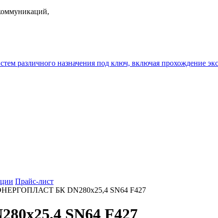
екоммуникаций,
истем различного назначения под ключ, включая прохождение
ции
Прайс-лист
ЭНЕРГОПЛАСТ БК DN280х25,4 SN64 F427
80х25,4 SN64 F427