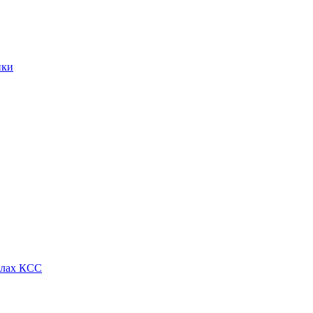
ики
алах КСС