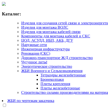
Каталог:
Изделия для создания сетей связи и электроэнергет
Изделия для монтажа ВОЛС
Изделия для монтажа кабелей связи
Компоненты для монтажа кабелей и СКС
ЦОД, АСУДД, ИБП, АКБ, ДГУ
Наружные сети
Инженерная инфраструктура
Реновация (СКС)
Дорожно-транспортное Ж/Д строительство
Чугунное литьё
Энергетическое строительство
ЖБИ Военного и Сельхозназначения
Тетраэдры железобетонные
Бронеколпаки
Плиты крепления
Плиты железобетонные
Строительство силами производителями на матери
ЖБИ по чертежам заказчика