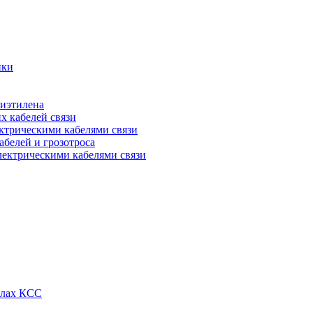
ики
лиэтилена
х кабелей связи
ктрическими кабелями связи
абелей и грозотроса
лектрическими кабелями связи
алах КСС