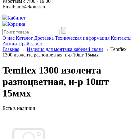
Работаем с 7:00 - 19:00
Email: info@komss.ru
Кабинет
Корзина
О нас
Каталог
Доставка
Техническая информация
Контакты
Акции
Прайс-лист
Главная
→
Изделия для монтажа кабелей связи
→ Temflex
1300 изолента разноцветная, н-р 10шт 15ммx
Temflex 1300 изолента
разноцветная, н-р 10шт
15ммx
Есть в наличии