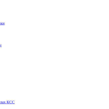
ики
и
алах КСС