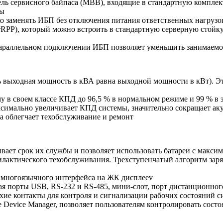
ель сервисного байпаса (MBB), входящие в стандартную компл
мы
ко заменять ИБП без отключения питания ответственных нагрузо
RPP), который можно встроить в стандартную серверную стойку,
араллельном подключении ИБП позволяет уменьшить занимаемое 
 выходная мощность в кВА равна выходной мощности в кВт). Эт
у в своем классе КПД до 96,5 % в нормальном режиме и 99 % в
ксимально увеличивает КПД системы, значительно сокращает ак
а облегчает техобслуживание и ремонт
ивает срок их службы и позволяет использовать батареи с макс
филактического техобслуживания. Трехступенчатый алгоритм за
 многоязычного интерфейса на ЖК дисплееv
 порты USB, RS-232 и RS-485, мини-слот, порт дистанционног
хие контакты для контроля и сигнализации рабочих состояний 
e Device Manager, позволяет пользователям контролировать сос