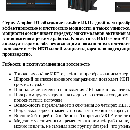
Серия Amplon RT объединяет on-line ИБП с двойным преоб
эффективностью и плотностью мощности, а также универс
мощности обеспечивает передачу максимальной активной мо
в экономичном режиме работы. Кроме того, ИБП серии RT 
аккумуляторами, обеспечивающими повышенную плотность 
включает в себя ИБП малой мощности, идеально подходящи
производство.
Гибкость и эксплуатационная готовность
Топология on-line ИБП с двойным преобразованием энер
Широкий диапазон входного напряжения позволяет ИБП ра
срок их службы
При наличии сетевого напряжения ИБП можно включить, 
Программируемая группа выходных розеток отсоединяет 
приоритетные нагрузки
Возможность параллельного включения до четырех ИБП д
Поддержка горячей замены позволяет заменять батареи, 
Внешний батарейный кабинет с батареями VRLA или ли
Модели с увеличенным временем автономной работы подде
можно извлечь, не заменяя всю группу батарей, что умен