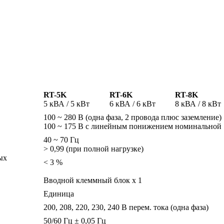
RT-5K
RT-6K
RT-8K
5 кВА / 5 кВт
6 кВА / 6 кВт
8 кВА / 8 кВт
100 ~ 280 В (одна фаза, 2 провода плюс заземление)
100 ~ 175 В с линейным понижением номинальной
40 ~ 70 Гц
> 0,99 (при полной нагрузке)
ых
< 3 %
Вводной клеммный блок x 1
Единица
200, 208, 220, 230, 240 В перем. тока (одна фаза)
50/60 Гц ± 0,05 Гц