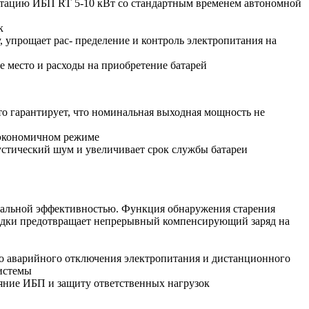
ектацию ИБП RT 5-10 кВт со стандартным временем автономной
к
 упрощает рас- пределение и контроль электропитания на
место и расходы на приобретение батарей
о гарантирует, что номинальная выходная мощность не
 экономичном режиме
устический шум и увеличивает срок службы батареи
имальной эффективностью. Функция обнаружения старения
рядки предотвращает непрерывный компенсирующий заряд на
о аварийного отключения электропитания и дистанционного
системы
тояние ИБП и защиту ответственных нагрузок