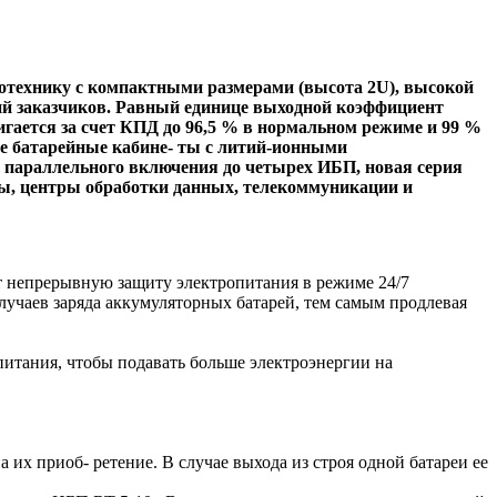
мотехнику с компактными размерами (высота 2U), высокой
ий заказчиков. Равный единице выходной коэффициент
гается за счет КПД до 96,5 % в нормальном режиме и 99 %
е батарейные кабине- ты с литий-ионными
параллельного включения до четырех ИБП, новая серия
ры, центры обработки данных, телекоммуникации и
т непрерывную защиту электропитания в режиме 24/7
лучаев заряда аккумуляторных батарей, тем самым продлевая
итания, чтобы подавать больше электроэнергии на
их приоб- ретение. В случае выхода из строя одной батареи ее