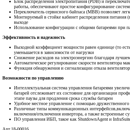
Блок распределения электропитания (PDB) и переключат
работы, обеспечивают простое конфигурирование систе
Переключатель сервисного байпаса (MBB) позволяет лег
Монтируемый в стойке кабинет распределения питания (r
выходе
Использование конфигурации с общими батареями при п
Эффективность и надежность
Выходной коэффициент мощности равен единице (то есть
уменьшается в зависимости от нагрузки
Снижение расходов на электроэнергию благодаря лучшем
Автоматическое регулирование скорости вентилятора ма
Функция обнаружения и сигнализации отказа вентилятор
Возможности по управлению
Интеллектуальная система управления батареями увелич
батарей отслеживает их состояние для организации про
этапе паузы для продления срока службы батареи
Удобное местное управление с помощью дружественного
Различные типы коммуникационных интерфейсов,включая
включения/отключения инвертора, а также встроенные су
ПО управления ИБП, такое как ShutdownAgent и InfraSuit
Арт.18-00016