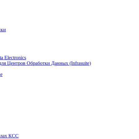
ики
 Electronics
я Центров Обработки Данных (Infrasuite)
е
алах КСС