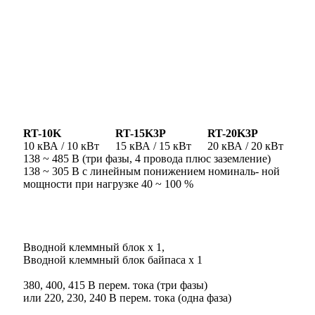
RT-10K
RT-15K3P
RT-20K3P
10 кВА / 10 кВт
15 кВА / 15 кВт
20 кВА / 20 кВт
138 ~ 485 В (три фазы, 4 провода плюс заземление)
138 ~ 305 В с линейным понижением номиналь- ной
мощности при нагрузке 40 ~ 100 %
Вводной клеммный блок x 1,
Вводной клеммный блок байпаса x 1
380, 400, 415 В перем. тока (три фазы)
или 220, 230, 240 В перем. тока (одна фаза)