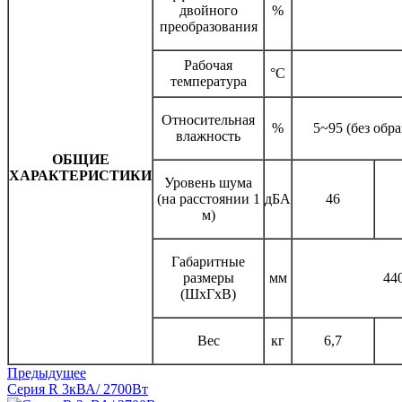
двойного
%
преобразования
Рабочая
°С
температура
Относительная
%
5~95 (без обр
влажность
ОБЩИЕ
ХАРАКТЕРИСТИКИ
Уровень шума
(на расстоянии 1
дБА
46
м)
Габаритные
размеры
мм
44
(ШxГxВ)
Вес
кг
6,7
Предыдущее
Серия R 3кВА/ 2700Вт