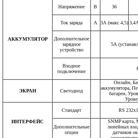
Напряжение
В
36
Ток заряда
А
3А (макс 4,5)
3,4А
Дополнительное
АККУМУЛЯТОР
зарядное
5А (устанав
устройство
Входное
подключение
Онлайн, Ба
аккумулятора, Пе
ЭКРАН
Светодиод
батареи, Уров
Урове
Стандарт
RS 232x1
SNMP карта, 
ИНТЕРФЕЙС
Дополнительные
линейных вход
опции
датчиков о
концентрато