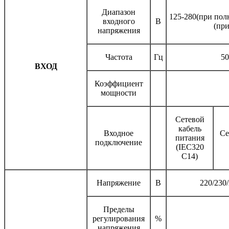
Диапазон
125-280(при пол
входного
В
(пр
напряжения
Частота
Гц
50
ВХОД
Коэффициент
мощности
Сетевой
кабель
Входное
Се
питания
подключение
(IEC320
C14)
Напряжение
В
220/230
Пределы
регулирования
%
напряжения