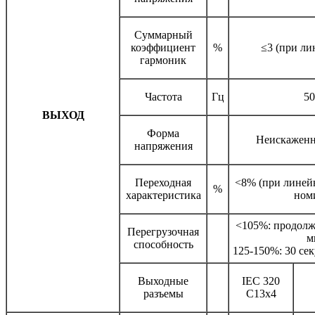
Суммарный
коэффициент
%
≤3 (при ли
гармоник
Частота
Гц
50
ВЫХОД
Форма
Неискаженн
напряжения
Переходная
<8% (при линейн
%
характеристика
ном
<105%: продолж
Перегрузочная
м
способность
125-150%: 30 се
Выходные
IEC 320
разъемы
C13x4