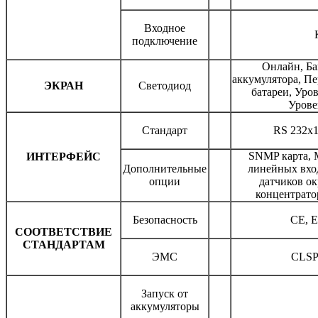
Входное
подключение
Онлайн, Ба
аккумулятора, Пе
ЭКРАН
Светодиод
батареи, Уров
Урове
Стандарт
RS 232x1
SNMP карта, 
ИНТЕРФЕЙС
Дополнительные
линейных вход
опции
датчиков о
концентрато
Безопасность
CE, E
СООТВЕТСТВИЕ
СТАНДАРТАМ
ЭМС
CLSPR
Запуск от
аккумуляторы