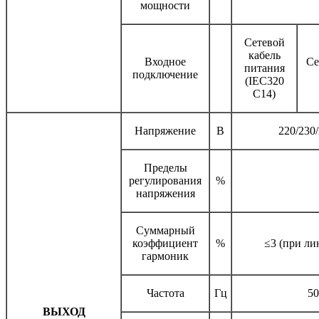
мощности
Сетевой
кабель
Входное
Се
питания
подключение
(IEC320
C14)
Напряжение
В
220/230
Пределы
регулирования
%
напряжения
Суммарный
коэффициент
%
≤3 (при ли
гармоник
Частота
Гц
50
ВЫХОД