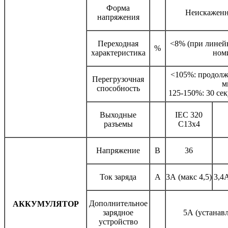
Форма
Неискаженн
напряжения
Переходная
<8% (при линейн
%
характеристика
ном
<105%: продолж
Перегрузочная
м
способность
125-150%: 30 се
Выходные
IEC 320
разъемы
C13x4
Напряжение
В
36
Ток заряда
А
3А (макс 4,5)
3,4А
Дополнительное
АККУМУЛЯТОР
зарядное
5А (устанав
устройство