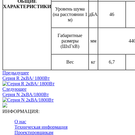
ОБЩИЕ
ХАРАКТЕРИСТИКИ
Уровень шума
(на расстоянии 1
дБА
46
м)
Габаритные
размеры
мм
44
(ШxГxВ)
Вес
кг
6,7
Предыдущее
Серия R 2кВА/ 1800Вт
Следующее
Серия N 2кВА/1800Вт
ИНФОРМАЦИЯ:
О нас
Техническая информация
Проектировщикам