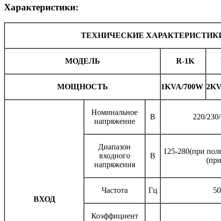
Характеристики:
ТЕХНИЧЕСКИЕ ХАРАКТЕРИСТИК
МОДЕЛЬ
R-1K
МОЩНОСТЬ
1KVA/700W
2KV
Номинальное
В
220/230
напряжение
Диапазон
125-280(при пол
входного
В
(пр
напряжения
Частота
Гц
50
ВХОД
Коэффициент