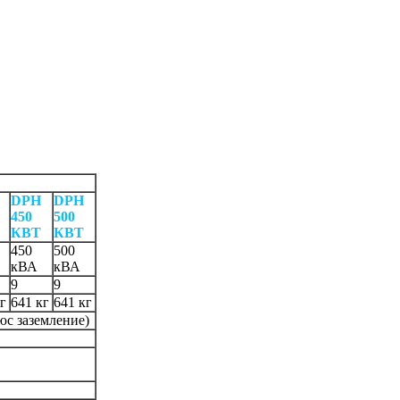
DPH
DPH
450
500
КВТ
КВТ
450
500
кВА
кВА
9
9
г
641 кг
641 кг
люс заземление)