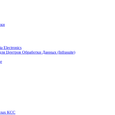
ики
 Electronics
я Центров Обработки Данных (Infrasuite)
е
алах КСС