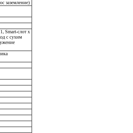
люс заземление)
1, Smart-слот x
ход с сухим
ружение
чика