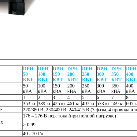
DPH
DPH
DPH
DPH
DPH
DPH
DPH
DPH
50
100
150
200
250
300
350
400
КВТ
КВТ
КВТ
КВТ
КВТ
КВТ
КВТ
КВТ
50
100
150
200
250
300
350
400
кВА
кВА
кВА
кВА
кВА
кВА
кВА
кВА
1
2
3
4
5
6
7
8
353 кг
389 кг
425 кг
461 кг
497 кг
533 кг
569 кг
605 к
е
220/380 В, 230/400 В, 240/415 В (3 фазы, 4 провода п
176 – 276 В пер. тока (при полной нагрузке)
ых
> 0,99
40 - 70 Гц