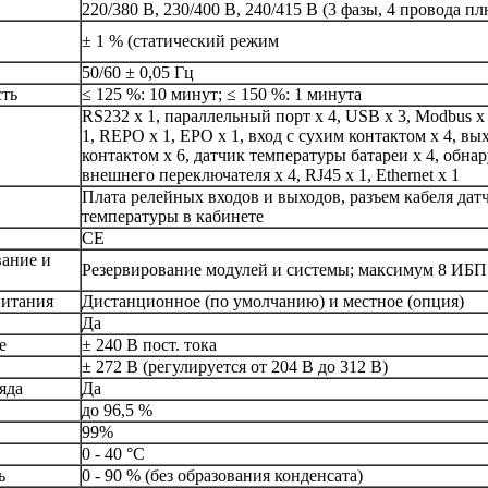
220/380 В, 230/400 В, 240/415 В (3 фазы, 4 провода п
± 1 % (статический режим
50/60 ± 0,05 Гц
сть
≤ 125 %: 10 минут; ≤ 150 %: 1 минута
RS232 x 1, параллельный порт x 4, USB x 3, Modbus x 
1, REPO x 1, EPO x 1, вход с сухим контактом x 4, вы
контактом x 6, датчик температуры батареи x 4, обна
внешнего переключателя x 4, RJ45 x 1, Ethernet x 1
Плата релейных входов и выходов, разъем кабеля дат
температуры в кабинете
CE
вание и
Резервирование модулей и системы; максимум 8 ИБП
питания
Дистанционное (по умолчанию) и местное (опция)
Да
е
± 240 В пост. тока
± 272 В (регулируется от 204 В до 312 В)
яда
Да
до 96,5 %
99%
0 - 40 °C
ь
0 - 90 % (без образования конденсата)