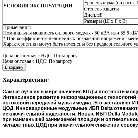
Уровень шума (на расст. 
УСЛОВИЯ ЭКСПЛУАТАЦИИ
Степень защиты
Дисплей
Размеры (Ш x Г x В)
Примечания:
Номинальная мощность силового модуля - 50 кВА или 55,6 кВА 
* При коэффициенте нелинейных искажений напряжения мене
Характеристики могут быть изменены без предварительного у
Цена розничная с НДС: По запросу
Цена оптовая с НДС: По запросу
Характеристики:
Самые лучшие в мире значения КПД и плотности мощн
Интенсивное развитие информационных технологий 
потоковой передачей мультимедиа. Это заставляет 
ЦОД. Инновационные модульные ИБП Delta отвечают 
исключительной надежности. Новые ИБП Delta Modulo
при наименьшей занимаемой площади и оптимальном
мегаваттных ЦОД при значительном снижении совоку