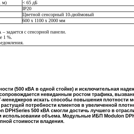
1 м)
< 65 дБ
IP20
Цветной сенсорный 10-дюймовый
600 х 1100 х 2000 мм
– задается с сенсорной панели.
е 1 %.
ведомления.
ости (500 кВА в одной стойке) и исключительная наде
сопровождается невиданным ростом трафика, вызванн
ИТ-менеджеров искать способы повышения плотности м
растущей потребности клиентов в увеличенной плотн
n DPHSeries 500 кВА смогли достичь лучшего в отрасл
 использовании объема. Модульные ИБП Modulon DPH
пной стоимости владения.