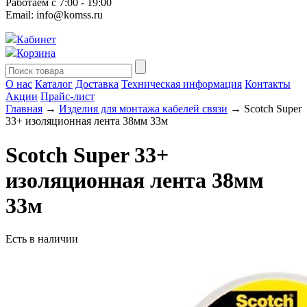
Работаем с 7:00 - 19:00
Email: info@komss.ru
Кабинет
Корзина
О нас
Каталог
Доставка
Техническая информация
Контакты
Акции
Прайс-лист
Главная
→
Изделия для монтажа кабелей связи
→ Scotch Super
33+ изоляционная лента 38мм 33м
Scotch Super 33+
изоляционная лента 38мм
33м
Есть в наличии