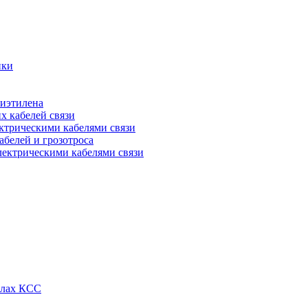
ики
лиэтилена
х кабелей связи
ктрическими кабелями связи
абелей и грозотроса
лектрическими кабелями связи
алах КСС