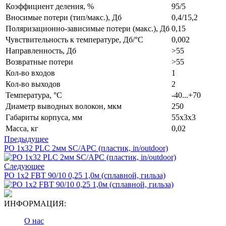
Коэффициент деления, %
95/5
Вносимые потери (тип/макс.), Дб
0,4/15,2
Поляризационно-зависимые потери (макс.), Дб
0,15
Чувствительность к температуре, Дб/°С
0,002
Направленность, Дб
>55
Возвратные потери
>55
Кол-во входов
1
Кол-во выходов
2
Температура, °С
-40...+70
Диаметр выводных волокон, мкм
250
Габариты корпуса, мм
55х3х3
Масса, кг
0,02
Предыдущее
РО 1х32 PLC 2мм SC/APC (пластик, in/outdoor)
Следующее
РO 1х2 FBT 90/10 0,25 1,0м (сплавной, гильза)
ИНФОРМАЦИЯ:
О нас