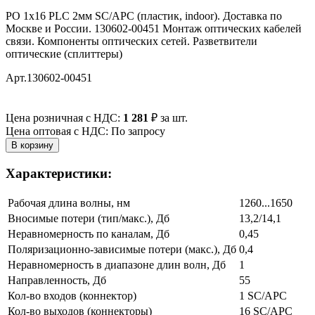
РО 1х16 PLC 2мм SC/APC (пластик, indoor). Доставка по
Москве и России. 130602-00451 Монтаж оптических кабелей
связи. Компоненты оптических сетей. Разветвители
оптические (сплиттеры)
Арт.130602-00451
Цена розничная с НДС:
1 281
₽
за шт.
Цена оптовая с НДС: По запросу
Характеристики:
Рабочая длина волны, нм
1260...1650
Вносимые потери (тип/макс.), Дб
13,2/14,1
Неравномерность по каналам, Дб
0,45
Поляризационно-зависимые потери (макс.), Дб
0,4
Неравномерность в диапазоне длин волн, Дб
1
Направленность, Дб
55
Кол-во входов (коннектор)
1 SC/APC
Кол-во выходов (коннекторы)
16 SC/APC