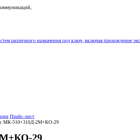
екоммуникаций,
истем различного назначения под ключ, включая прохождение
ции
Прайс-лист
с МК-510+310Д-2М+КО-29
2М+КО-29