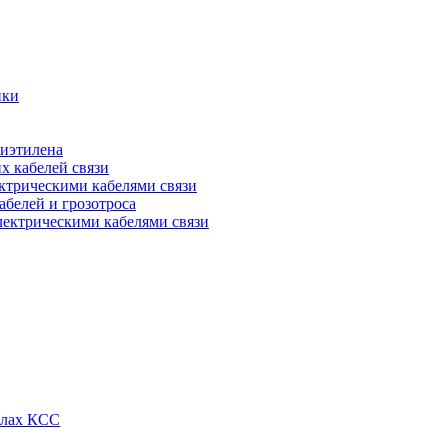
ики
лиэтилена
х кабелей связи
ктрическими кабелями связи
абелей и грозотроса
лектрическими кабелями связи
алах КСС