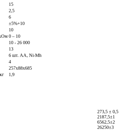
15
2,5
6
±5%+10
10
 кОм
0 – 10
10 - 26 000
13
6 шт. АА, Ni-Mh
4
257х88х685
кг
1,9
273,5 ± 0,5
2187,5±1
6562,5±2
26250±3