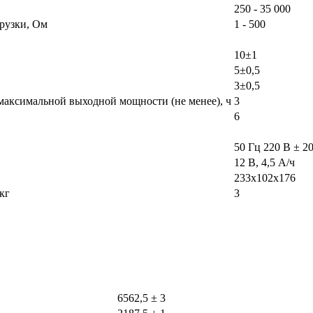
250 - 35 000
грузки, Ом
1 - 500
10±1
5±0,5
3±0,5
максимальной выходной мощности (не менее), ч
3
6
50 Гц 220 В ± 2
12 В, 4,5 А/ч
233х102х176
кг
3
6562,5 ± 3