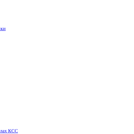
ики
алах КСС