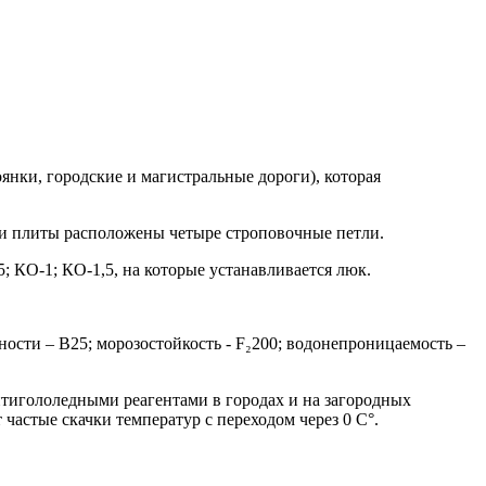
янки, городские и магистральные дороги), которая
ти плиты расположены четыре строповочные петли.
; КО-1; КО-1,5, на которые устанавливается люк.
ости – В25; морозостойкость - F₂200; водонепроницаемость –
нтигололедными реагентами в городах и на загородных
 частые скачки температур с переходом через 0 С°.