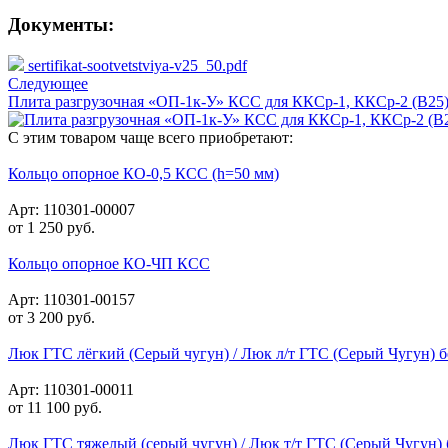
Документы:
sertifikat-sootvetstviya-v25_50.pdf
Следующее
Плита разгрузочная «ОП-1к-У» КСС для ККСр-1, ККСр-2 (В25
С этим товаром чаще всего приобретают:
Кольцо опорное КО-0,5 КСС (h=50 мм)
Арт: 110301-00007
от
1 250
руб.
Кольцо опорное КО-ЧП КСС
Арт: 110301-00157
от
3 200
руб.
Люк ГТС лёгкий (Серый чугун) / Люк л/т ГТС (Серый Чугун) 
Арт: 110301-00011
от
11 100
руб.
Люк ГТС тяжелый (серый чугун) / Люк т/т ГТС (Серый Чугун)