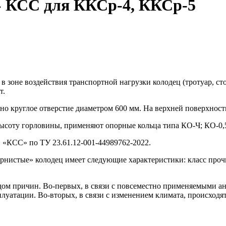
» КСС для ККСр-4, ККСр-5
 зоне воздействия транспортной нагрузки колодец (тротуар, сто
т.
но круглое отверстие диаметром 600 мм. На верхней поверхнос
высоту горловины, применяют опорные кольца типа КО-Ч; КО-0,5
«КСС» по ТУ 23.61.12-001-44989762-2022.
рнистые» колодец имеет следующие характеристики: класс прочн
ядом причин. Во-первых, в связи с повсеместно применяемыми а
плуатации. Во-вторых, в связи с изменением климата, происходят