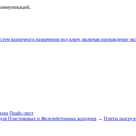
екоммуникаций,
истем различного назначения под ключ, включая прохождение
ции
Прайс-лист
для Пластиковых и Железобетонных колодцев
→
Плиты разгруз