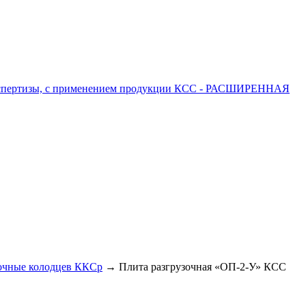
 экспертизы, с применением продукции КСС - РАСШИРЕННАЯ
очные колодцев ККСр
→ Плита разгрузочная «ОП-2-У» КСС