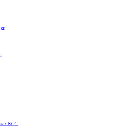
ики
и
алах КСС