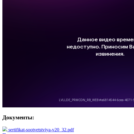
Документы:
sertifikat-sootvetstviya-v20_32.pdf