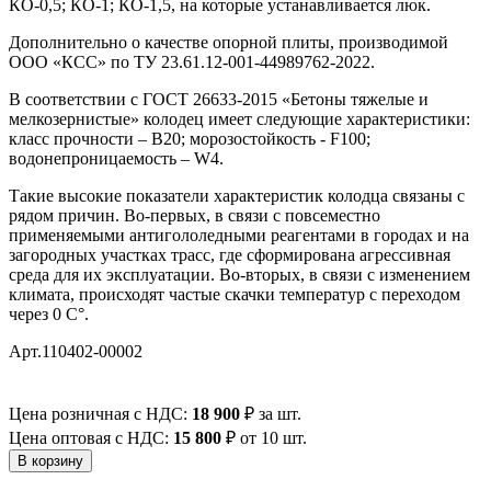
КО-0,5; КО-1; КО-1,5, на которые устанавливается люк.
Дополнительно о качестве опорной плиты, производимой
ООО «КСС» по ТУ 23.61.12-001-44989762-2022.
В соответствии с ГОСТ 26633-2015 «Бетоны тяжелые и
мелкозернистые» колодец имеет следующие характеристики:
класс прочности – В20; морозостойкость - F100;
водонепроницаемость – W4.
Такие высокие показатели характеристик колодца связаны с
рядом причин. Во-первых, в связи с повсеместно
применяемыми антигололедными реагентами в городах и на
загородных участках трасс, где сформирована агрессивная
среда для их эксплуатации. Во-вторых, в связи с изменением
климата, происходят частые скачки температур с переходом
через 0 С°.
Арт.110402-00002
Цена розничная с НДС:
18 900
₽
за шт.
Цена оптовая с НДС:
15 800
₽
от 10 шт.