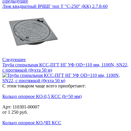
Предыдущее
Люк квадратный ВЧШГ тип Т "С-250" (КК) 2.7.8-60
Следующее
Труба спиральная КСС-ПГТ НГ УФ OD=110 мм, 1100N, SN22,
с протяжкой (бухта 50 м)
С этим товаром чаще всего приобретают:
Кольцо опорное КО-0,5 КСС (h=50 мм)
Арт: 110301-00007
от
1 250
руб.
Кольцо опорное КО-ЧП КСС