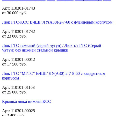
Арт: 110301-01743
от
30 000
руб.
Люк ГТС-КСС ВЧШГ ЛУ(А30)-2-7-60 с фланцевым корпусом
Арт: 110301-01742
от
23 000
руб.
Люк ГТС тяжелый (серый чугун) / Люк т/т ГТС (Серый
Чугун) без нижней стальной крышки
Арт: 110301-00012
от
17 500
руб.
Люк ГТС "МГТС" ВЧШГ ЛУ(А30)-2-7-8-60 с квадратным
корпусом
Арт: 110101-01168
от
25 000
руб.
Крышка люка нижняя КСС
Арт: 110301-00025
от
2 400
руб.