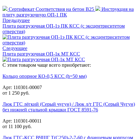
Сертификат Соответствия на бетон В25
Инструкция на
плиту разгрузочную ОП-1 ПК
Предыдущее
Плита разгрузочная ОП-1э ПК КСС (с эксцентриситетом
отверстия)
Следующее
Плита разгрузочная ОП-1к МТ КСС
С этим товаром чаще всего приобретают:
Кольцо опорное КО-0,5 КСС (h=50 мм)
Арт: 110301-00007
от
1 250
руб.
Люк ГТС лёгкий (Серый чугун) / Люк л/т ГТС (Серый Чугун)
без нижней стальной крышки ГОСТ 8591-76
Арт: 110301-00011
от
11 100
руб.
Люк ГТС-КСС ВЧШГ Т(С250)-2-7-60 с фланцевым корпусом