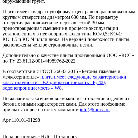
окружающий грунт.
Плита имеет квадратную форму с центрально расположенным
круглым отверстием диаметром 630 мм.
По периметру
отверстия расположена четверть высотой 30 мм,
предотвращающая смещение в процессе эксплуатации
установленных в нее опорных колец типа КО-0,5; КО-1;
КО-1,5 и КО-Ч и/или люка. На верхней поверхности плиты
расположены четыре строповочные петли.
Дополнительно о качестве плиты производимой ООО «КСС»
по ТУ 23.61.12-001-44989762-2022.
В соответствии с ГОСТ 26633-2015 «Бетоны тяжелые и
мелкозернистые»
плита имеет следующие характеристики:
класс прочности – В25; морозостойкость - F₂200;
водонепроницаемость – W8
.
По желанию заказчиков возможно изготовление изделия из
бетона с иными характеристиками. Для этого необходимо
прислать запрос на почту компании
info@komss.ru
.
Арт.110101-01298
Цена розничная с НДС: По запросу