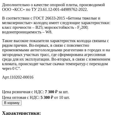
Дополнительно о качестве опорной плиты, производимой
ООО «КСС» по ТУ 23.61.12-001-44989762-2022.
В соответствии с ГОСТ 26633-2015 «Бетоны тяжелые и
мелкозернистые» колодец имеет следующие характеристики:
класс прочности – В25; морозостойкость - F₂200;
водонепроницаемость – W8.
Такие высокие показатели характеристик колодца связаны с
рядом причин. Во-первых, в связи с повсеместно
применяемыми антигололедными реагентами в городах и на
загородных участках трасс, где сформирована агрессивная
среда для их эксплуатации. Во-вторых, в связи с изменением
климата, происходят частые скачки температур с переходом
через 0 С°.
Арт.110202-00016
Цена розничная с НДС:
7 300
₽
за шт.
Цена оптовая с НДС:
5 300
₽
от 10 шт.
Характеристики: