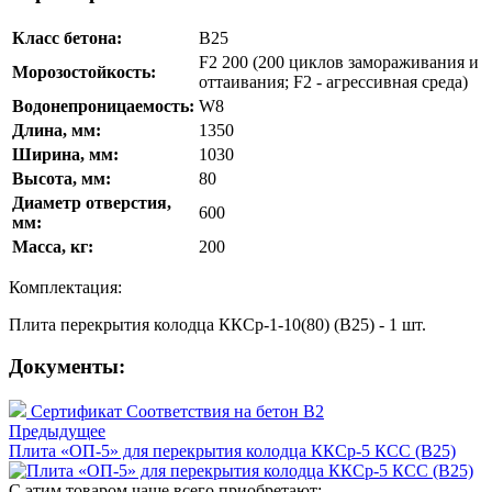
Класс бетона:
В25
F2 200 (200 циклов замораживания и
Морозостойкость:
оттаивания; F2 - агрессивная среда)
Водонепроницаемость:
W8
Длина, мм:
1350
Ширина, мм:
1030
Высота, мм:
80
Диаметр отверстия,
600
мм:
Масса, кг:
200
Комплектация:
Плита перекрытия колодца ККСр-1-10(80) (В25) - 1 шт.
Документы:
Сертификат Соответствия на бетон В2
Предыдущее
Плита «ОП-5» для перекрытия колодца ККСр-5 КСС (В25)
С этим товаром чаще всего приобретают: