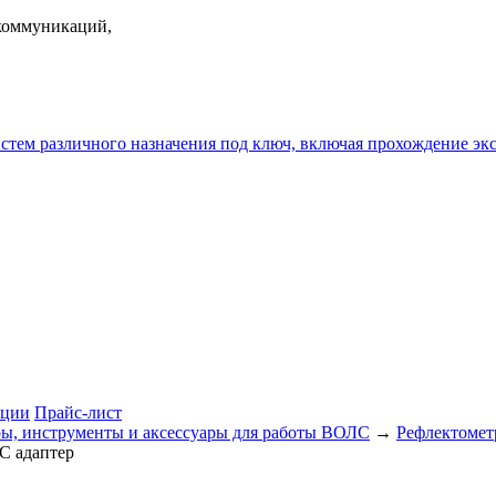
екоммуникаций,
истем различного назначения под ключ, включая прохождение
ции
Прайс-лист
ы, инструменты и аксессуары для работы ВОЛС
→
Рефлектоме
C адаптер