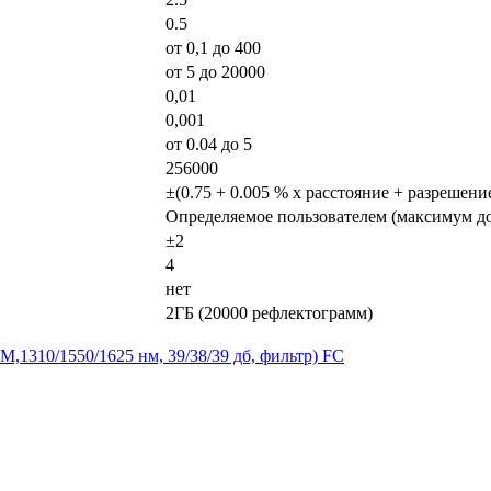
0.5
от 0,1 до 400
от 5 до 20000
0,01
0,001
от 0.04 до 5
256000
±(0.75 + 0.005 % x расстояние + разрешени
Определяемое пользователем (максимум до
±2
4
нет
2ГБ (20000 рефлектограмм)
310/1550/1625 нм, 39/38/39 дб, фильтр) FC