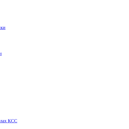
ики
и
алах КСС