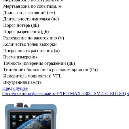
Мертвая зона по событиям, м
Диапазон расстояний (км)
Длительность импульса (нс)
Порог потерь (дБ)
Порог разрешения (дБ)
Разрешение по расстоянию (м)
Количество точек выборки
Погрешность расстояния (м)
Время измерения
Точность измерения отражений (дБ)
Типичное обновление в реальном времени (Гц)
Измеритель мощности и VFL
Внутренняя память
Предыдущее
Оптический рефлектометр EXFO MAX-730C-SM2-EI-EUI-89 (SM,1