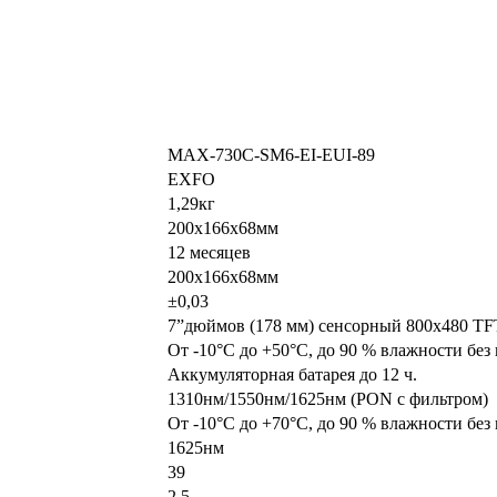
MAX-730C-SM6-EI-EUI-89
EXFO
1,29кг
200х166х68мм
12 месяцев
200х166х68мм
±0,03
7”дюймов (178 мм) сенсорный 800х480 TF
От -10°C до +50°C, до 90 % влажности без
Аккумуляторная батарея до 12 ч.
1310нм/1550нм/1625нм (PON с фильтром)
От -10°C до +70°C, до 90 % влажности без
1625нм
39
2.5