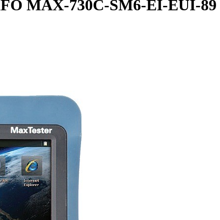
FO MAX-730C-SM6-EI-EUI-89 (