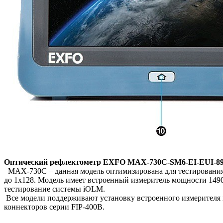
Оптический рефлектометр EXFO MAX-730C-SM6-EI-EUI-89 (
MAX-730C – данная модель оптимизирована для тестирования P
до 1х128. Модель имеет встроенный измеритель мощности 1490
тестирование системы iOLM.
Все модели поддерживают установку встроенного измерителя м
коннекторов серии FIP-400B.