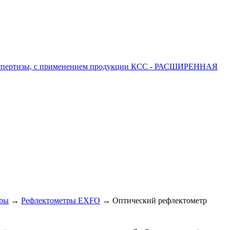
 экспертизы, с применением продукции КСС - РАСШИРЕННАЯ
тры
→
Рефлектометры EXFO
→ Оптический рефлектометр