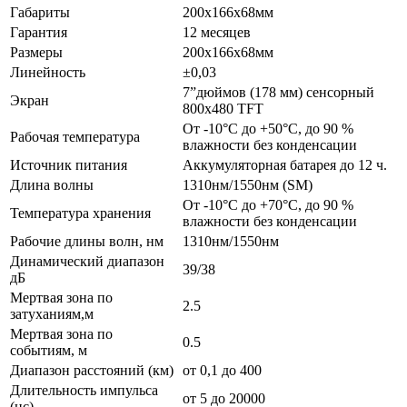
Габариты
200х166х68мм
Гарантия
12 месяцев
Размеры
200х166х68мм
Линейность
±0,03
7”дюймов (178 мм) сенсорный
Экран
800х480 TFT
От -10°C до +50°C, до 90 %
Рабочая температура
влажности без конденсации
Источник питания
Аккумуляторная батарея до 12 ч.
Длина волны
1310нм/1550нм (SM)
От -10°C до +70°C, до 90 %
Температура хранения
влажности без конденсации
Рабочие длины волн, нм
1310нм/1550нм
Динамический диапазон
39/38
дБ
Мертвая зона по
2.5
затуханиям,м
Мертвая зона по
0.5
событиям, м
Диапазон расстояний (км)
от 0,1 до 400
Длительность импульса
от 5 до 20000
(нс)