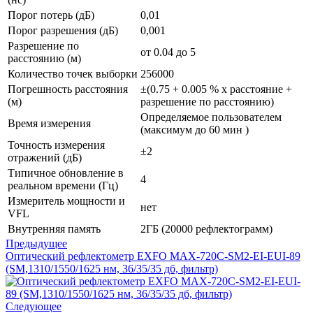
Порог потерь (дБ)
0,01
Порог разрешения (дБ)
0,001
Разрешение по
от 0.04 до 5
расстоянию (м)
Количество точек выборки
256000
Погрешность расстояния
±(0.75 + 0.005 % x расстояние +
(м)
разрешение по расстоянию)
Определяемое пользователем
Время измерения
(максимум до 60 мин )
Точность измерения
±2
отражений (дБ)
Типичное обновление в
4
реальном времени (Гц)
Измеритель мощности и
нет
VFL
Внутренняя память
2ГБ (20000 рефлектограмм)
Предыдущее
Оптический рефлектометр EXFO MAX-720C-SM2-EI-EUI-89
(SM,1310/1550/1625 нм, 36/35/35 дб, фильтр)
Следующее