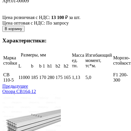
Арт.01-00009
Цена розничная с НДС:
13 100
₽
за шт.
Цена оптовая с НДС: По запросу
Характеристики:
Размеры, мм
Масса
Изгибающий
Марка
Морозо-
ед.
момент,
стойки
стойкост
тн.
тс*м.
L
b
b
1
h
1
b
2
h
2
СВ
F
1
200-
11000
185
170
280
175
165
1,13
5,0
110-5
300
Предыдущее
Опора СВ164-12