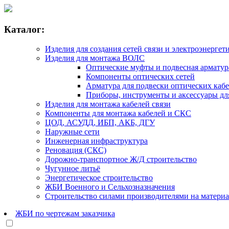
Каталог:
Изделия для создания сетей связи и электроэнергет
Изделия для монтажа ВОЛС
Оптические муфты и подвесная армату
Компоненты оптических сетей
Арматура для подвески оптических каб
Приборы, инструменты и аксессуары д
Изделия для монтажа кабелей связи
Компоненты для монтажа кабелей и СКС
ЦОД, АСУДД, ИБП, АКБ, ДГУ
Наружные сети
Инженерная инфраструктура
Реновация (СКС)
Дорожно-транспортное Ж/Д строительство
Чугунное литьё
Энергетическое строительство
ЖБИ Военного и Сельхозназначения
Строительство силами производителями на матери
ЖБИ по чертежам заказчика