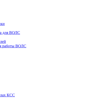
ики
ра для ВОЛС
елей
ля работы ВОЛС
алах КСС