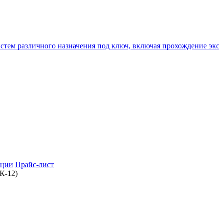
истем различного назначения под ключ, включая прохождение
ции
Прайс-лист
К-12)