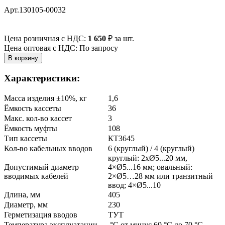
Арт.130105-00032
Цена розничная с НДС:
1 650
₽
за шт.
Цена оптовая с НДС: По запросу
Характеристики:
Масса изделия ±10%, кг
1,6
Ёмкость кассеты
36
Макс. кол-во кассет
3
Ёмкость муфты
108
Тип кассеты
КТ3645
Кол-во кабельных вводов
6 (круглый) / 4 (круглый)
круглый: 2хØ5...20 мм,
Допустимый диаметр
4×Ø5...16 мм; овальный:
вводимых кабелей
2×Ø5…28 мм или транзитный
ввод; 4×Ø5...10
Длина, мм
405
Диаметр, мм
230
Герметизация вводов
ТУТ
Температура эксплуатации
°С от минус 60 °C до 70 °C