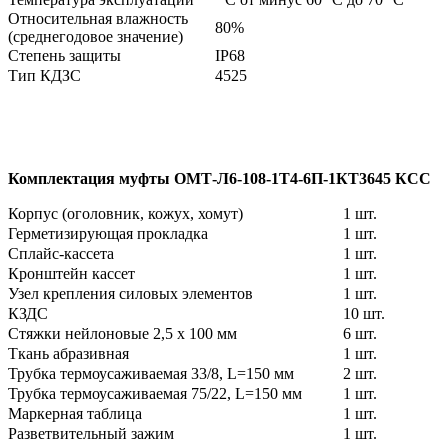
Относительная влажность
80%
(среднегодовое значение)
Степень защиты
IP68
Тип КДЗС
4525
Комплектация муфты
ОМТ-Л6-108-1Т4-6П-1КТ3645 КСС
Корпус (оголовник, кожух, хомут)
1 шт.
Герметизирующая прокладка
1 шт.
Сплайс-кассета
1 шт.
Кронштейн кассет
1 шт.
Узел крепления силовых элементов
1 шт.
КЗДС
10 шт.
Стяжки нейлоновые 2,5 х 100 мм
6 шт.
Ткань абразивная
1 шт.
Трубка термоусаживаемая 33/8, L=150 мм
2 шт.
Трубка термоусаживаемая 75/22, L=150 мм
1 шт.
Маркерная таблица
1 шт.
Разветвительный зажим
1 шт.