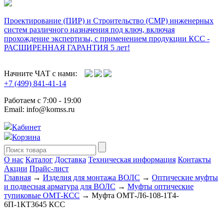
Проектирование (ПИР) и Cтроительство (СМР) инженерных
систем различного назначения под ключ, включая
прохождение экспертизы, с применением продукции КСС -
РАСШИРЕННАЯ ГАРАНТИЯ 5 лет!
Начните ЧАТ с нами:
+7 (499) 841-41-14
Работаем с 7:00 - 19:00
Email: info@komss.ru
Кабинет
Корзина
О нас
Каталог
Доставка
Техническая информация
Контакты
Акции
Прайс-лист
Главная
→
Изделия для монтажа ВОЛС
→
Оптические муфты
и подвесная арматура для ВОЛС
→
Муфты оптические
тупиковые ОМТ-КСС
→ Муфта ОМТ-Л6-108-1Т4-
6П-1КТ3645 КСС