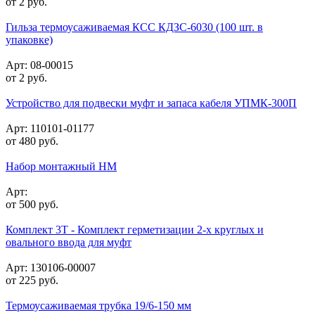
от
2
руб.
Гильза термоусаживаемая КСС КДЗС-6030 (100 шт. в
упаковке)
Арт: 08-00015
от
2
руб.
Устройство для подвески муфт и запаса кабеля УПМК-300П
Арт: 110101-01177
от
480
руб.
Набор монтажный НМ
Арт:
от
500
руб.
Комплект 3Т - Комплект герметизации 2-х круглых и
овального ввода для муфт
Арт: 130106-00007
от
225
руб.
Термоусаживаемая трубка 19/6-150 мм