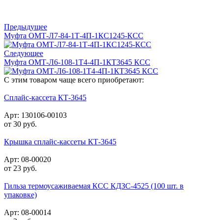
Предыдущее
Муфта ОМТ-Л7-84-1Т-4П-1КС1245-КСС
Следующее
Муфта ОМТ-Л6-108-1Т4-4П-1КТ3645 КСС
С этим товаром чаще всего приобретают:
Сплайс-кассета КТ-3645
Арт: 130106-00103
от
30
руб.
Крышка сплайс-кассеты КТ-3645
Арт: 08-00020
от
23
руб.
Гильза термоусаживаемая КСС КДЗС-4525 (100 шт. в
упаковке)
Арт: 08-00014