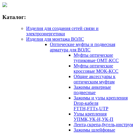
Каталог:
Изделия для создания сетей связи и
электроэнергетики
Изделия для монтажа ВОЛС
Оптические муфты и подвесная
арматура для ВОЛС
Муфты оптические
тупиковые ОМТ-КСС
Муфты оптические
кроссовые МОК-КСС
Общие аксессуары к
оптическим муфтам
Зажимы анкерные
подвесные
Зажимы и узлы крепления
Drop-кабеля
FTTH,FTTx,UTP
Узлы крепления
УПМК,УК-Н,УК-П
Лента,скрепа,бугель,инстру
Зажимы шлейфовые