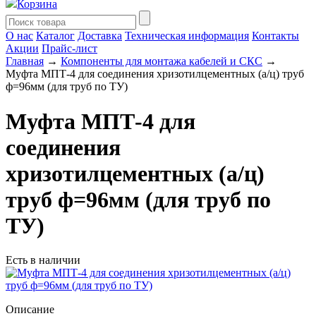
Корзина
О нас
Каталог
Доставка
Техническая информация
Контакты
Акции
Прайс-лист
Главная
→
Компоненты для монтажа кабелей и СКС
→
Муфта МПТ-4 для соединения хризотилцементных (а/ц) труб
ф=96мм (для труб по ТУ)
Муфта МПТ-4 для
соединения
хризотилцементных (а/ц)
труб ф=96мм (для труб по
ТУ)
Есть в наличии
Описание