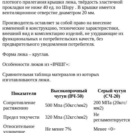
плотного прилегания крышки люка, твёрдость эластичной
прокладки не ниже 40 ед. по Шору . В крышке имеется
вентиляционное отверстие диаметром 20 мм.
Производитель оставляет за собой право на внесение
изменений в конструкцию, технические характеристики,
внешний вид и комплектацию изделий, не ухудшающие их
функциональных и потребительских качеств, без
предварительного уведомления потребителя.
Форма люка – круглая.
Особенности люков из «ВЧШГ»:
Сравнительная таблица материалов из которых
изготавливаются люки.
Высокопрочный
Серый чугун
Показатели
чугун (ВЧ-50)
(СЧ-20)
Сопротивление
200 МПа (20кгс/
500 Мпа (50кгс/мм2)
растяжению
мм2)
Не
Предел текучести
320 Мпа (32кгс/мм2)
регламентируется
Относительное
Не менее 7%
Менее <0>
удлинение