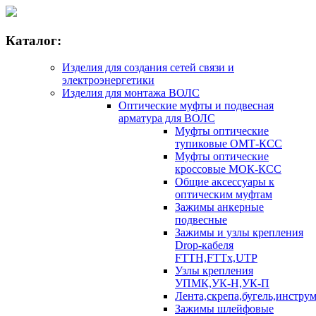
Каталог:
Изделия для создания сетей связи и
электроэнергетики
Изделия для монтажа ВОЛС
Оптические муфты и подвесная
арматура для ВОЛС
Муфты оптические
тупиковые ОМТ-КСС
Муфты оптические
кроссовые МОК-КСС
Общие аксессуары к
оптическим муфтам
Зажимы анкерные
подвесные
Зажимы и узлы крепления
Drop-кабеля
FTTH,FTTx,UTP
Узлы крепления
УПМК,УК-Н,УК-П
Лента,скрепа,бугель,инстру
Зажимы шлейфовые