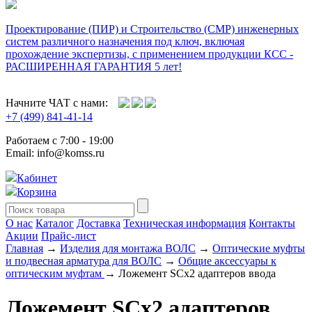
Проектирование (ПИР) и Cтроительство (СМР) инженерных
систем различного назначения под ключ, включая
прохождение экспертизы, с применением продукции КСС -
РАСШИРЕННАЯ ГАРАНТИЯ 5 лет!
Начните ЧАТ с нами:
+7 (499) 841-41-14
Работаем с 7:00 - 19:00
Email: info@komss.ru
Кабинет
Корзина
О нас
Каталог
Доставка
Техническая информация
Контакты
Акции
Прайс-лист
Главная
→
Изделия для монтажа ВОЛС
→
Оптические муфты
и подвесная арматура для ВОЛС
→
Общие аксессуары к
оптическим муфтам
→ Ложемент SCx2 адаптеров ввода
Ложемент SCx2 адаптеров