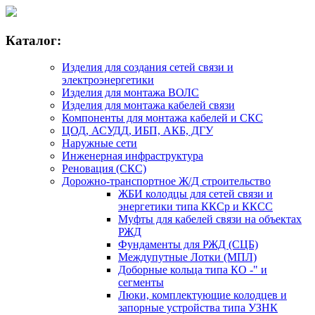
Каталог:
Изделия для создания сетей связи и
электроэнергетики
Изделия для монтажа ВОЛС
Изделия для монтажа кабелей связи
Компоненты для монтажа кабелей и СКС
ЦОД, АСУДД, ИБП, АКБ, ДГУ
Наружные сети
Инженерная инфраструктура
Реновация (СКС)
Дорожно-транспортное Ж/Д строительство
ЖБИ колодцы для сетей связи и
энергетики типа ККСр и ККСС
Муфты для кабелей связи на объектах
РЖД
Фундаменты для РЖД (СЦБ)
Междупутные Лотки (МПЛ)
Доборные кольца типа КО -" и
сегменты
Люки, комплектующие колодцев и
запорные устройства типа УЗНК