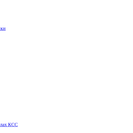
ики
алах КСС