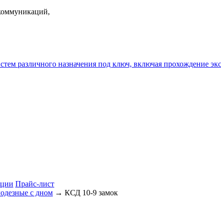
екоммуникаций,
истем различного назначения под ключ, включая прохождение
ции
Прайс-лист
лодезные с дном
→ КСД 10-9 замок