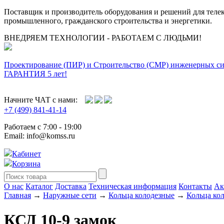
Поставщик и производитель оборудования и решений для тел
промышленного, гражданского строительства и энергетики.
ВНЕДРЯЕМ ТЕХНОЛОГИИ - РАБОТАЕМ С ЛЮДЬМИ!
Проектирование (ПИР) и Cтроительство (СМР) инженерных с
ГАРАНТИЯ 5 лет!
Начните ЧАТ с нами:
+7 (499) 841-41-14
Работаем с 7:00 - 19:00
Email: info@komss.ru
Кабинет
Корзина
О нас
Каталог
Доставка
Техническая информация
Контакты
Ак
Главная
→
Наружные сети
→
Кольца колодезные
→
Кольца ко
КСД 10-9 замок