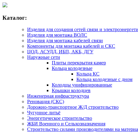
Каталог:
Изделия для создания сетей связи и электроэнергет
Изделия для монтажа ВОЛС
Изделия для монтажа кабелей связи
Компоненты для монтажа кабелей и СКС
ЦОД, АСУДД, ИБП, АКБ, ДГУ
Наружные сети
Плиты перекрытия камер
Кольца колодезные
Кольца КС
Кольца колодезные с дном
Колодцы унифицированные
Крышки колодцев
Инженерная инфраструктура
Реновация (СКС)
Дорожно-транспортное Ж/Д строительство
Чугунное литьё
Энергетическое строительство
ЖБИ Военного и Сельхозназначения
Строительство силами производителями на матери