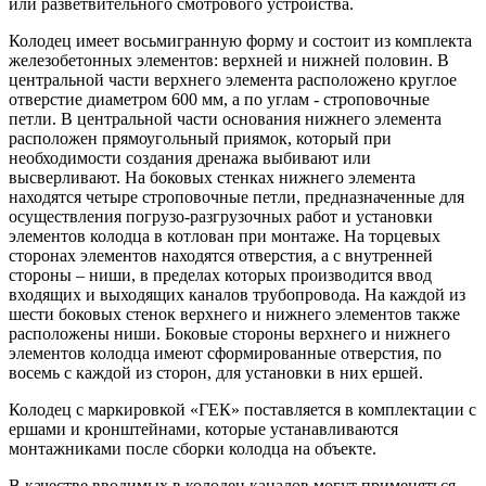
или разветвительного смотрового устройства.
Колодец имеет восьмигранную форму и состоит из комплекта
железобетонных элементов: верхней и нижней половин. В
центральной части верхнего элемента расположено круглое
отверстие диаметром 600 мм, а по углам - строповочные
петли. В центральной части основания нижнего элемента
расположен прямоугольный приямок, который при
необходимости создания дренажа выбивают или
высверливают. На боковых стенках нижнего элемента
находятся четыре строповочные петли, предназначенные для
осуществления погрузо-разгрузочных работ и установки
элементов колодца в котлован при монтаже. На торцевых
сторонах элементов находятся отверстия, а с внутренней
стороны – ниши, в пределах которых производится ввод
входящих и выходящих каналов трубопровода. На каждой из
шести боковых стенок верхнего и нижнего элементов также
расположены ниши. Боковые стороны верхнего и нижнего
элементов колодца имеют сформированные отверстия, по
восемь с каждой из сторон, для установки в них ершей.
Колодец с маркировкой «ГЕК» поставляется в комплектации с
ершами и кронштейнами, которые устанавливаются
монтажниками после сборки колодца на объекте.
В качестве вводимых в колодец каналов могут применяться