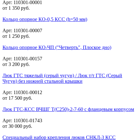
Арт: 110301-00001
от
1 350
руб.
Кольцо опорное КО-0,5 КСС (h=50 мм)
Арт: 110301-00007
от
1 250
руб.
Кольцо опорное КО-ЧП ("Четверть", Плоское дно)
Арт: 110301-00157
от
3 200
руб.
Люк ГТС тяжелый (серый чугун) / Люк т/т ГТС (Серый
Чугун) без нижней стальной крышки
Арт: 110301-00012
от
17 500
руб.
Люк ГТС-КСС ВЧШГ Т(С250)-2-7-60 с фланцевым корпусом
Арт: 110301-01743
от
30 000
руб.
Специальный набор крепления люков СНКЛ-3 КСС