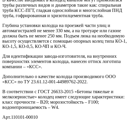
трубы различных видов и диаметров такие как: спиральная
труба КСС-ПГТ, гладкая однослойная и многослойная ПНД
труба, гофрированная и хризотилцементная труба.
Глубина установки колодца на проезжей части улиц и
автомагистралей не менее 330 мм, а на тротуаре или газоне
должна быть не менее 250 мм. Подъем люка на необходимую
высоту осуществляется с помощью опорных колец типа КО-1,
КО-1,5, КО-0,5, КО-ЧП и КО-Ч.
Для идентификации завода-изготовителя, на внутренних
поверхностях элементов колодца, нанесен оттиск логотипа
компании – «КСС».
Дополнительно о качестве колодца производимого ООО
«КСС» по ТУ 23.61.12-001-44989762-2022.
В соответствии с ГОСТ 26633-2015 «Бетоны тяжелые и
мелкозернистые» колодец имеет следующие характеристики:
класс прочности – В20; морозостойкость – F100;
водонепроницаемость – W4.
Арт.110101-00010