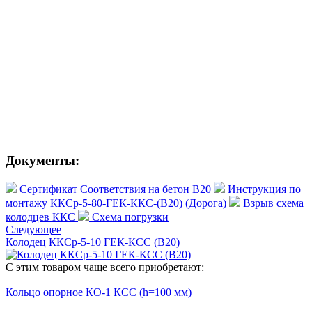
Документы:
Сертификат Соответствия на бетон В20
Инструкция по
монтажу ККСр-5-80-ГЕК-ККС-(В20) (Дорога)
Взрыв схема
колодцев ККС
Схема погрузки
Следующее
Колодец ККСр-5-10 ГЕК-КСС (В20)
С этим товаром чаще всего приобретают:
Кольцо опорное КО-1 КСС (h=100 мм)