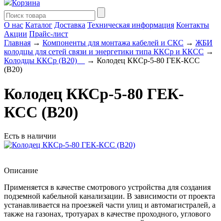
Корзина
О нас
Каталог
Доставка
Техническая информация
Контакты
Акции
Прайс-лист
Главная
→
Компоненты для монтажа кабелей и СКС
→
ЖБИ
колодцы для сетей связи и энергетики типа ККСр и ККСС
→
Колодцы ККСр (В20)__
→ Колодец ККСр-5-80 ГЕК-КСС
(В20)
Колодец ККСр-5-80 ГЕК-
КСС (В20)
Есть в наличии
Описание
Применяется в качестве смотрового устройства для создания
подземной кабельной канализации. В зависимости от проекта
устанавливается на проезжей части улиц и автомагистралей, а
также на газонах, тротуарах в качестве проходного, углового