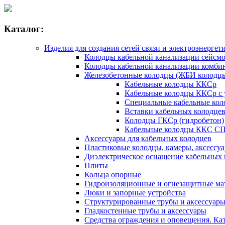
Каталог:
Изделия для создания сетей связи и электроэнергет
Колодцы кабельной канализации сейсм
Колодцы кабельной канализации комби
Железобетонные колодцы (ЖБИ колодц
Кабельные колодцы ККСр
Кабельные колодцы ККСр с
Специальные кабельные ко
Вставки кабельных колодце
Колодцы ГКСр (гидробетон)
Кабельные колодцы ККС СП
Аксессуары для кабельных колодцев
Пластиковые колодцы, камеры, аксессу
Диэлектрическое оснащение кабельных 
Плиты
Кольца опорные
Гидроизоляционные и огнезащитные ма
Люки и запорные устройства
Структурированные трубы и аксессуар
Гладкостенные трубы и аксессуары
Средства ограждения и оповещения. Кат