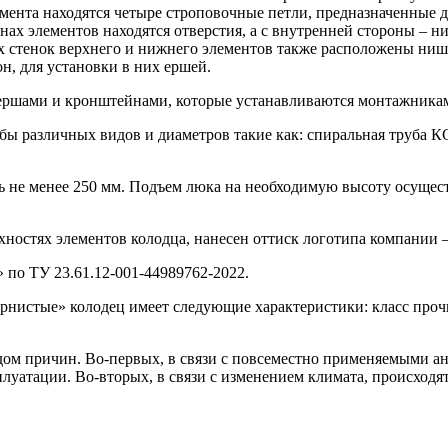
ента находятся четыре строповочные петли, предназначенные д
нах элементов находятся отверстия, а с внутренней стороны – н
х стенок верхнего и нижнего элементов также расположены ниш
н, для установки в них ершей.
ершами и кронштейнами, которые устанавливаются монтажниками
убы различных видов и диаметров такие как: спиральная труба 
ть не менее 250 мм. Подъем люка на необходимую высоту осущес
хностях элементов колодца, нанесен оттиск логотипа компании 
по ТУ 23.61.12-001-44989762-2022.
рнистые» колодец имеет следующие характеристики: класс прочн
ядом причин. Во-первых, в связи с повсеместно применяемыми а
плуатации. Во-вторых, в связи с изменением климата, происходят