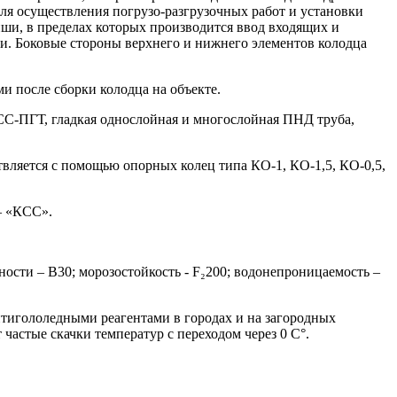
ля осуществления погрузо-разгрузочных работ и установки
иши, в пределах которых производится ввод входящих и
и. Боковые стороны верхнего и нижнего элементов колодца
 после сборки колодца на объекте.
КСС-ПГТ, гладкая однослойная и многослойная ПНД труба,
твляется с помощью опорных колец типа КО-1, КО-1,5, КО-0,5,
– «КСС».
ости – В30; морозостойкость - F₂200; водонепроницаемость –
нтигололедными реагентами в городах и на загородных
 частые скачки температур с переходом через 0 С°.