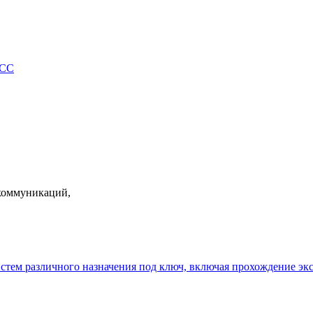
КСС
екоммуникаций,
истем различного назначения под ключ, включая прохождение