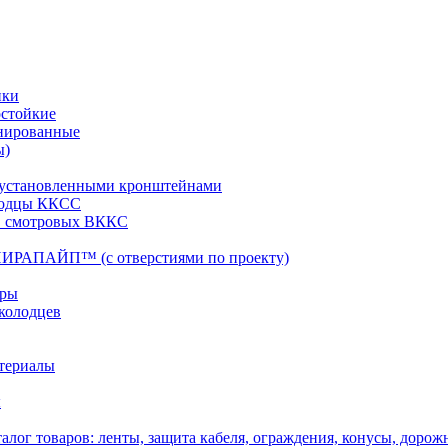
ики
остойкие
нированные
ы)
 установленными кронштейнами
лодцы ККСС
в смотровых ВККС
ИРАПАЙП™ (с отверстиями по проекту)
ары
колодцев
териалы
ы
алог товаров: ленты, защита кабеля, ограждения, конусы, дорож