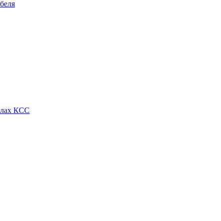
беля
алах КСС