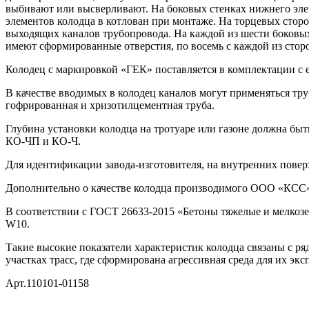
выбивают или высверливают. На боковых стенках нижнего элем
элементов колодца в котлован при монтаже. На торцевых сторо
выходящих каналов трубопровода. На каждой из шести боковы
имеют сформированные отверстия, по восемь с каждой из сторо
Колодец с маркировкой «ГЕК» поставляется в комплектации с 
В качестве вводимых в колодец каналов могут применяться тр
гофрированная и хризотилцементная труба.
Глубина установки колодца на тротуаре или газоне должна бы
КО-ЧП и КО-Ч.
Для идентификации завода-изготовителя, на внутренних повер
Дополнительно о качестве колодца производимого ООО «КСС» 
В соответствии с ГОСТ 26633-2015 «Бетоны тяжелые и мелкозе
W10.
Такие высокие показатели характеристик колодца связаны с р
участках трасс, где сформирована агрессивная среда для их экс
Арт.110101-01158