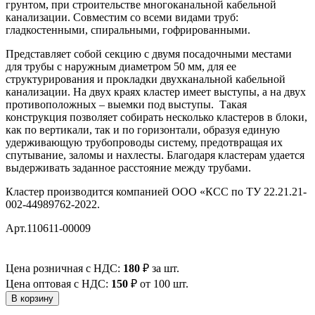
грунтом, при строительстве многоканальной кабельной
канализации. Совместим со всеми видами труб:
гладкостенными, спиральными, гофрированными.
Представляет собой секцию с двумя посадочными местами
для трубы с наружным диаметром 50 мм, для ее
структурирования и прокладки двухканальной кабельной
канализации. На двух краях кластер имеет выступы, а на двух
противоположных – выемки под выступы. Такая
конструкция позволяет собирать несколько кластеров в блоки,
как по вертикали, так и по горизонтали, образуя единую
удерживающую трубопроводы систему, предотвращая их
спутывание, заломы и нахлесты. Благодаря кластерам удается
выдерживать заданное расстояние между трубами.
Кластер производится компанией ООО «КСС по ТУ 22.21.21-
002-44989762-2022.
Арт.110611-00009
Цена розничная с НДС:
180
₽
за шт.
Цена оптовая с НДС:
150
₽
от 100 шт.