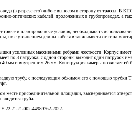
овода (в разрезе его) либо с выносом в сторону от трассы. В 
онно-оптических кабелей, проложенных в трубопроводах, а такж
нтовые и планировочные условия; необходимость использования
оны, но с уточнением длины кабеля в зависимости от типа монт
рышки усиленных массивными ребрами жесткости. Корпус имеет
еет по 3 патрубка: с одной стороны выходит один патрубок им
40 мм и внутренним 26 мм. Конструкция камеры позволяет ей б
гладкую трубу, с последующим обжимом его с помощью трубки Т
фт.
бном месте присоединительной площадки, высверливается отверс
о вводится труба.
ТУ 22.21.21-002-44989762-2022
.