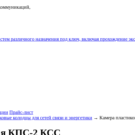
екоммуникаций,
истем различного назначения под ключ, включая прохождение
ции
Прайс-лист
ковые колодцы для сетей связи и энергетики
→ Камера пластико
ая КПС-2 КСС