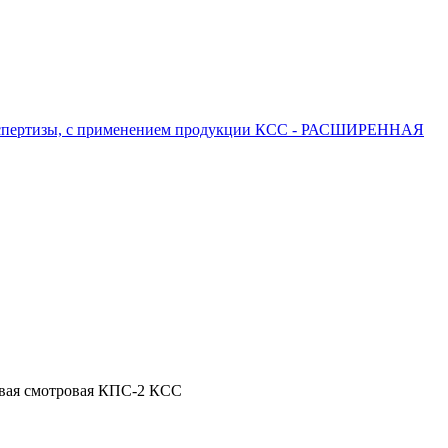
 экспертизы, с применением продукции КСС - РАСШИРЕННАЯ
вая смотровая КПС-2 КСС