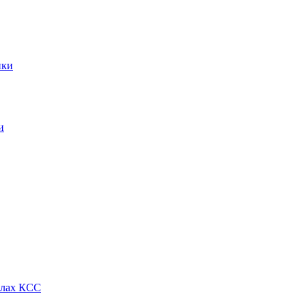
ики
и
алах КСС