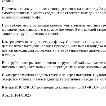
Описание
Применяется для установки непосредственно на трассе трубопр
смонтированные в местах соединение строительных длин волок
компенсирующих муфт.
При выборе места установки камеры учитываются: местные гру
кольцами укладываемого в камере (не менее 8 м с каждой стор
защитных трубопроводов и желобов.
Камера имеет цилиндрическую форму. Состоит из корпуса и к
цельнолитые патрубки. Каждая присоединительная площадка им
другой выходят два одинаковых патрубка наружным диаметром 
и метра.
В патрубки камеры можно вводить грунтовой кабель, а также 
помощью соединительных или переходных компрессионных му
В камеру возможно вводить трубу и не через патрубки. В удо
отверстие устанавливается адаптер герметичного ввода и в нег
Камера КПС-2-КСС производится компанией ООО «КСС» по
Арт.110104-01025