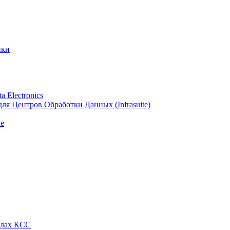
ики
 Electronics
я Центров Обработки Данных (Infrasuite)
е
алах КСС