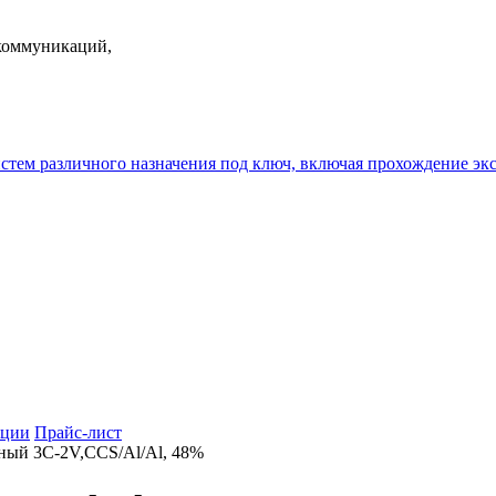
екоммуникаций,
истем различного назначения под ключ, включая прохождение
ции
Прайс-лист
ный 3С-2V,CCS/Al/Al, 48%