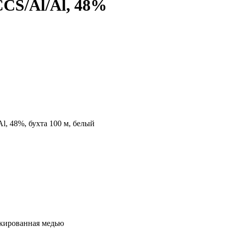
CS/Al/Al, 48%
, 48%, бухта 100 м, белый
акированная медью