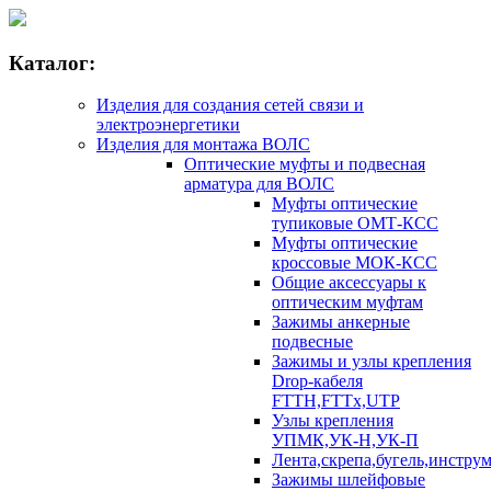
Каталог:
Изделия для создания сетей связи и
электроэнергетики
Изделия для монтажа ВОЛС
Оптические муфты и подвесная
арматура для ВОЛС
Муфты оптические
тупиковые ОМТ-КСС
Муфты оптические
кроссовые МОК-КСС
Общие аксессуары к
оптическим муфтам
Зажимы анкерные
подвесные
Зажимы и узлы крепления
Drop-кабеля
FTTH,FTTx,UTP
Узлы крепления
УПМК,УК-Н,УК-П
Лента,скрепа,бугель,инстру
Зажимы шлейфовые