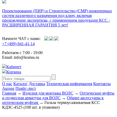
Проектирование (ПИР) и Cтроительство (СМР) инженерных
систем различного назначения под ключ, включая
прохождение экспертизы, с применением продукции КСС -
РАСШИРЕННАЯ ГАРАНТИЯ 5 лет!
Начните ЧАТ с нами:
+7 (499) 841-41-14
Работаем с 7:00 - 19:00
Email: info@komss.ru
Кабинет
Корзина
О нас
Каталог
Доставка
Техническая информация
Контакты
Акции
Прайс-лист
Главная
→
Изделия для монтажа ВОЛС
→
Оптические муфты
и подвесная арматура для ВОЛС
→
Общие аксессуары к
оптическим муфтам
→ Гильза термоусаживаемая КСС
КДЗС-4525 (100 шт. в упаковке)