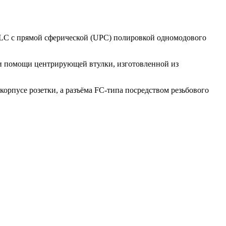
и LC с прямой сферической (UPC) полировкой одномодового
ри помощи центрирующей втулки, изготовленной из
корпусе розетки, а разъёма FC-типа посредством резьбового