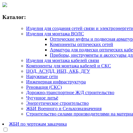
Каталог:
Изделия для создания сетей связи и электроэнергет
Изделия для монтажа ВОЛС
Оптические муфты и подвесная армату
Компоненты оптических сетей
Арматура для подвески оптических каб
Приборы, инструменты и аксессуары д
Изделия для монтажа кабелей связи
Компоненты для монтажа кабелей и СКС
ЦОД, АСУДД, ИБП, АКБ, ДГУ
Наружные сети
Инженерная инфраструктура
Реновация (СКС)
Дорожно-транспортное Ж/Д строительство
Чугунное литьё
Энергетическое строительство
ЖБИ Военного и Сельхозназначения
Строительство силами производителями на матери
ЖБИ по чертежам заказчика