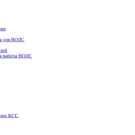
ики
ра для ВОЛС
елей
ля работы ВОЛС
алах КСС