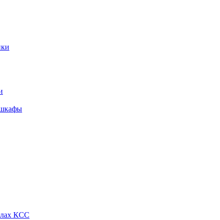
ики
и
 шкафы
алах КСС