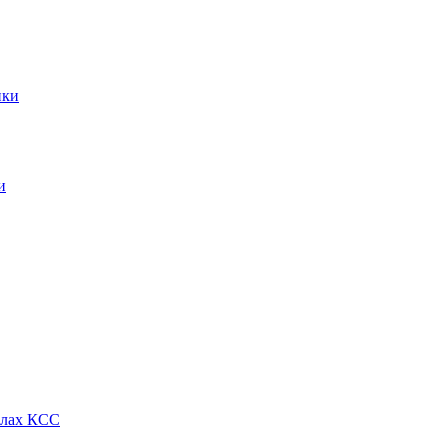
ики
и
алах КСС