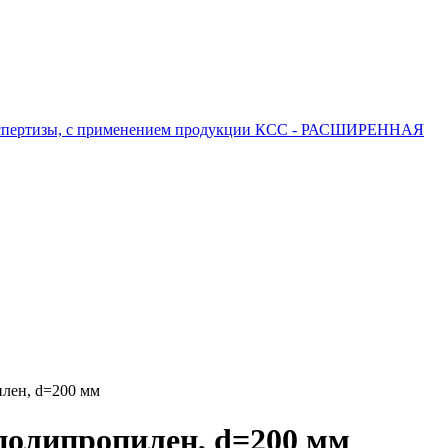
 экспертизы, с применением продукции КСС - РАСШИРЕННАЯ
илен, d=200 мм
 полипропилен, d=200 мм