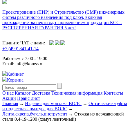
Проектирование (ПИР) и Cтроительство (СМР) инженерных
систем различного назначения под ключ, включая
прохождение экспертизы, с применением продукции КСС -
РАСШИРЕННАЯ ГАРАНТИЯ 5 лет!
Начните ЧАТ с нами:
+7 (499) 841-41-14
Работаем с 7:00 - 19:00
Email: info@komss.ru
Кабинет
Корзина
О нас
Каталог
Доставка
Техническая информация
Контакты
Акции
Прайс-лист
Главная
→
Изделия для монтажа ВОЛС
→
Оптические муфты
и подвесная арматура для ВОЛС
→
Лента,скрепа,бугель,инструмент
→ Стяжка из нержавеющей
стали 0,4-19-1200 (хомут ленточный)