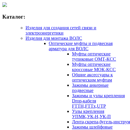
Каталог:
Изделия для создания сетей связи и
электроэнергетики
Изделия для монтажа ВОЛС
Оптические муфты и подвесная
арматура для ВОЛС
Муфты оптические
тупиковые ОМТ-КСС
Муфты оптические
кроссовые МОК-КСС
Общие аксессуары к
оптическим муфтам
Зажимы анкерные
подвесные
Зажимы и узлы крепления
Drop-кабеля
FTTH,FTTx,UTP
Узлы крепления
УПМК,УК-Н,УК-П
Лента,скрепа,бугель,инстру
Зажимы шлейфовые