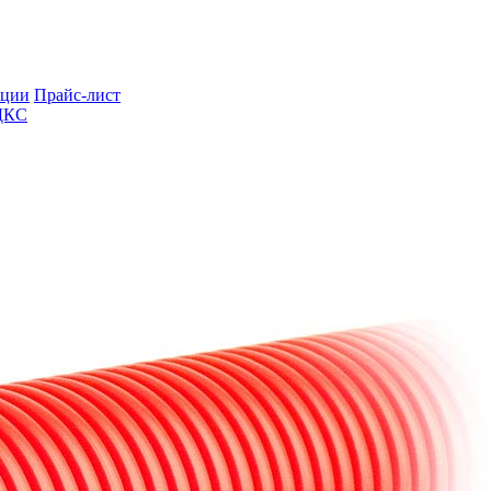
ции
Прайс-лист
ДКС