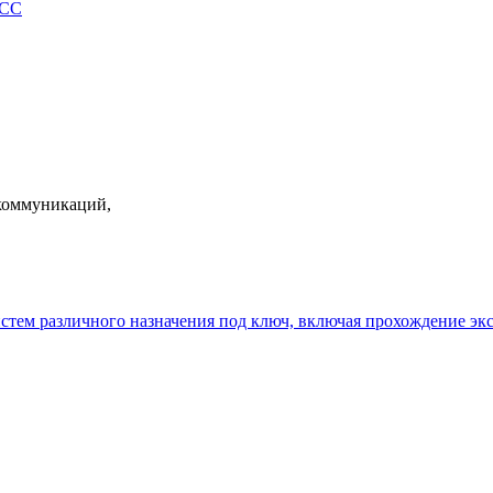
КСС
екоммуникаций,
истем различного назначения под ключ, включая прохождение