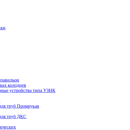
ики
 павильон
ных колодцев
рные устройства типа УЗНК
в
ля труб Промрукав
для труб ДКС
ических