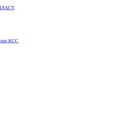
ОПЛАСТ
алах КСС