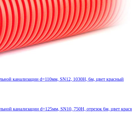
льной канализации d=110мм, SN12, 1030Н, 6м, цвет красный
льной канализации d=125мм, SN10, 750Н, отрезок 6м, цвет крас