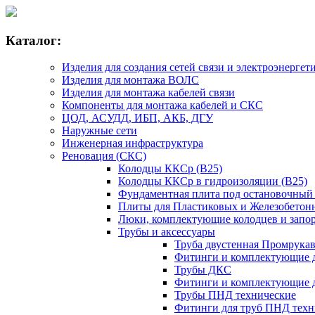
Каталог:
Изделия для создания сетей связи и электроэнергет
Изделия для монтажа ВОЛС
Изделия для монтажа кабелей связи
Компоненты для монтажа кабелей и СКС
ЦОД, АСУДД, ИБП, АКБ, ДГУ
Наружные сети
Инженерная инфраструктура
Реновация (СКС)
Колодцы ККСр (В25)
Колодцы ККСр в гидроизоляции (В25)
Фундаментная плита под остановочный
Плиты для Пластиковых и Железобетон
Люки, комплектующие колодцев и запо
Трубы и аксессуары
Труба двустенная Промрука
Фитинги и комплектующие д
Трубы ДКС
Фитинги и комплектующие 
Трубы ПНД технические
Фитинги для труб ПНД техн